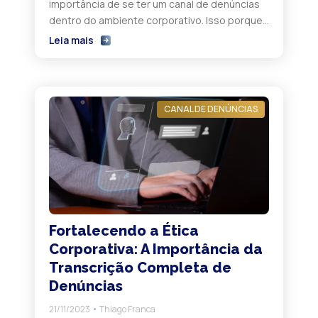
importância de se ter um canal de denúncias
dentro do ambiente corporativo. Isso porque
esses canais desempenham um papel
Leia mais
fundamental na detecção e prevenção de
comportamentos antiéticos e outras
irregularidades que possam surgir no
ambiente de trabalho. No entanto, para que
CANAL DE DENÚNCIAS
os canais de denúncia sejam […]
Fortalecendo a Ética
Corporativa: A Importância da
Transcrição Completa de
Denúncias
21/11/2023
Thiago Franca