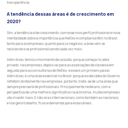
transparência.
A tendência dessas áreas é de crescimento em
2020?
Sim, a tendência é de crescimento; com esse novo perfil profissional e nova
mentalidade sobre a importância que RelGov e compliance têm no Brasil,
tanto para as empresas, quanto para os negócios, a área vem se
reciclando e se profissionalizando cada vez mais.
Além disso, temos o movimento de cascata, porque começa no setor
privado, nas empresas, depois vai para as associações de classes e em
seguida para as consultorias de RelGov; e esse é um primeiro passo.
Além disso, é uma área essencial no Brasil, porque as decisões do Governo
refletem diretamente nas empresas, portanto, trata-se de uma área que
sempre precisará de profissionais. Principalmente neste ano, com a
perspectiva de uma melhora significativa na economia, muitas empresas
vão investir mais. E não só as internacionais, como também as nacionais,
e isso gera trabalho, fluxo e demanda para essas áreas.