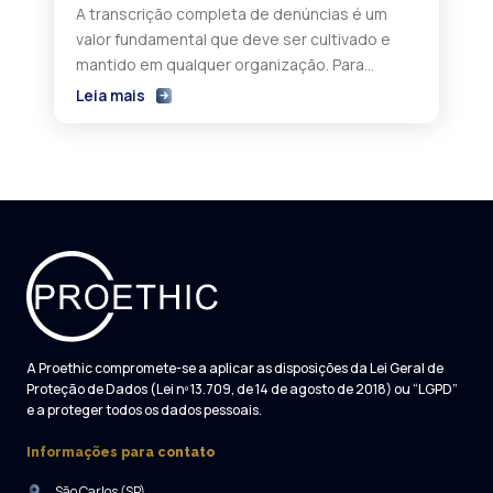
A transcrição completa de denúncias é um
valor fundamental que deve ser cultivado e
mantido em qualquer organização. Para
garantir a conformidade e a integridade nos
Leia mais
negócios, a implementação de um Comitê de
Ética e Conformidade se tornou essencial. No
entanto, para otimizar a eficácia desse
comitê, é crucial considerar a precisão e
integridade das […]
A Proethic compromete-se a aplicar as disposições da Lei Geral de
Proteção de Dados (Lei nº 13.709, de 14 de agosto de 2018) ou “LGPD”
e a proteger todos os dados pessoais.
Informações para contato
São Carlos (SP)