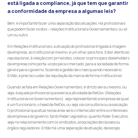
está ligada a compliance, já que tem que garantir
a conformidade da empresa a algumas leis?
Bem, é importante fazer uma separação das atuações. Há profissionais
que podem fazer os dois – relações Institucional e Governamentais; ou só
um ou outro.
Em Relações Institucionais, a atuação do profissional é ligada à imagem
da empresa, ao institucional mesmo, é um olhar para fora. Estar atento ao
reputacional, à relação com jornalistas, colocar os principais stakeholders
da empresa como porta-vozes para o mercado, para a sociedade de forma
geral e para o governo, fazendo a gestão de crises quando necessário.
Então, é preciso cuidar da reputação da marca de forma institucional.
Quando se fala em Relações Governamentais, é stricto sensu mesmo, ou
seja, é aquele profissional que exerce a atividade de RelGov (Relações
Institucionais e Governamentais), seja representando a empresa da qual
é um funcionário, o head de RelGov, ou seja via consultoria ou associação.
O profissional que atua nessa área será o interlocutor entre os interesses
da empresa e do governo, tanto Poder Legislativo, quanto Poder Executivo,
seja no relacionamento com os sindicatos, associações de classes ou
órgãos reguladores. Então há uma separação de atuação, de escopo.