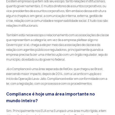
Existem empresas que tem sob seu escopo, tanto relações institucionais,
quanto governamentais. E muitos diretores de assuntos corporativos, ou
vice-presidentes de assuntos corporativos, têm embaixo dessa estrutura
alguns chapéus: em geral, a comunicação interna, externa, gestão de
crise, relação com a comunidade e responsabilidade social. E tudo isso são
relações institucionais.
Também está nesse escopo o relacionamento com as associações de classe
que representam a categoria; em vez de a empresa pleitear algo no
Governo por si só, chega a ele por meio das associações de classe e da
relação com agentes públicos e reguladores, principalmente quando a
empresa precisa fazer uma interlocução com um órgão regulador, seja do
município, do estado ou do governo federal.
Já o Compliance é uma área separada de ReIGov, que chegou ao Brasil,
exercendo maior impacto, depois de 2014, com a Lei anticorrupção e o
início da Operação Lava-Jato. Compliance é estar em conformidade com a
lei, com a legislação, com os processos e com os procedimentos.
Compliance é hoje uma área importante no
mundo inteiro?
Sim. Principalmente nos EUA e na Europa é uma área muito rígida, e tem