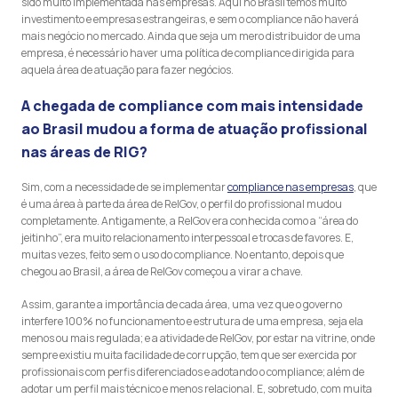
sido muito implementada nas empresas. Aqui no Brasil temos muito
investimento e empresas estrangeiras, e sem o compliance não haverá
mais negócio no mercado. Ainda que seja um mero distribuidor de uma
empresa, é necessário haver uma política de compliance dirigida para
aquela área de atuação para fazer negócios.
A chegada de compliance com mais intensidade
ao Brasil mudou a forma de atuação profissional
nas áreas de RIG?
Sim, com a necessidade de se implementar
compliance nas empresas
, que
é uma área à parte da área de RelGov, o perfil do profissional mudou
completamente. Antigamente, a RelGov era conhecida como a “área do
jeitinho”, era muito relacionamento interpessoal e trocas de favores. E,
muitas vezes, feito sem o uso do compliance. No entanto, depois que
chegou ao Brasil, a área de RelGov começou a virar a chave.
Assim, garante a importância de cada área, uma vez que o governo
interfere 100% no funcionamento e estrutura de uma empresa, seja ela
menos ou mais regulada; e a atividade de RelGov, por estar na vitrine, onde
sempre existiu muita facilidade de corrupção, tem que ser exercida por
profissionais com perfis diferenciados e adotando o compliance; além de
adotar um perfil mais técnico e menos relacional. E, sobretudo, com muita