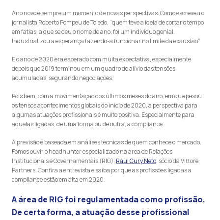
Ano novo é sempre um momento de novas perspectivas. Como escreveu o
jornalista Roberto Pompeu de Toledo, “quem teve a ideia de cortar o tempo
em fatias, a que se deu o nome de ano, foi um indivíduo genial.
Industrializou a esperança fazendo-a funcionar no limite da exaustão”.
E o ano de 2020 era esperado com muita expectativa, especialmente
depois que 2019 terminou em um quadro de alívio das tensões
acumuladas, segurando negociações.
Pois bem, com a movimentação dos últimos meses do ano, em que pesou
os tensos acontecimentos globais do início de 2020, a perspectiva para
algumas atuações profissionais é muito positiva. Especialmente para
aquelas ligadas, de uma forma ou de outra, a compliance.
A previsão é baseada em análises técnicas de quem conhece o mercado.
Fomos ouvir o headhunter especializado na área de Relações
Institucionais e Governamentais (RIG),
Raul Cury Neto
, sócio da Vittore
Partners. Confira a entrevista e saiba por que as profissões ligadas a
compliance estão em alta em 2020.
A área de RIG foi regulamentada como profissão.
De certa forma, a atuação desse profissional