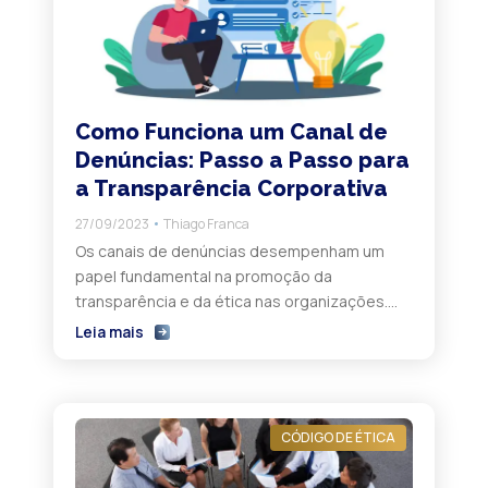
Como Funciona um Canal de
Denúncias: Passo a Passo para
a Transparência Corporativa
27/09/2023
Thiago Franca
Os canais de denúncias desempenham um
papel fundamental na promoção da
transparência e da ética nas organizações.
Eles fornecem um meio seguro para que
Leia mais
funcionários, clientes e outras partes
interessadas relatem preocupações sobre
má conduta, fraude, assédio e outras
questões relevantes. No entanto, como
CÓDIGO DE ÉTICA
funciona um Canal de Denúncias?
Suponhamos que em uma organização, um […]