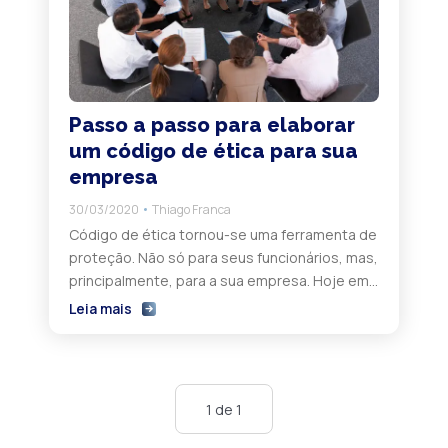
Passo a passo para elaborar
um código de ética para sua
empresa
30/03/2020
Thiago Franca
Código de ética tornou-se uma ferramenta de
proteção. Não só para seus funcionários, mas,
principalmente, para a sua empresa. Hoje em
dia as corporações precisam munir-se de
Leia mais
recursos para garantir um ambiente de
trabalho adequado. Isentar-se das
discussões sobre o assédio pode colocar sua
imagem em cheque. Diante de tantos
1 de 1
mecanismos de informação viabilizados pelo
[…]