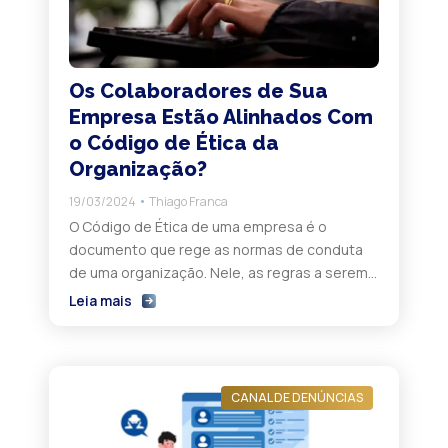
Os Colaboradores de Sua
Empresa Estão Alinhados Com
o Código de Ética da
Organização?
19/03/2024
Thiago Franca
O Código de Ética de uma empresa é o
documento que rege as normas de conduta
de uma organização. Nele, as regras a serem
seguidas por todas as camadas, inclusive de
Leia mais
parceiros, estão presentes. Um código de
ética beneficia em diversos sentidos, mas o
principal é que contribui para o melhor
entendimento da cultura organizacional […]
CANAL DE DENÚNCIAS