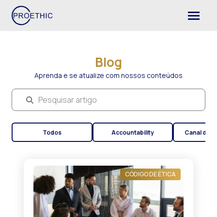
Blog
Aprenda e se atualize com nossos conteúdos
Pesquisar artigo
Todos
Accountability
Canal de D
CÓDIGO DE ÉTICA