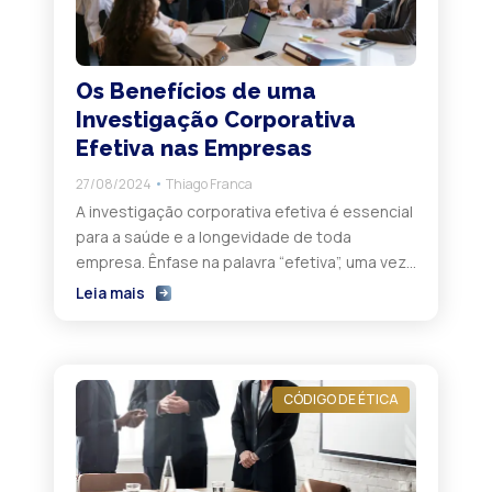
Os Benefícios de uma
Investigação Corporativa
Efetiva nas Empresas
27/08/2024
Thiago Franca
A investigação corporativa efetiva é essencial
para a saúde e a longevidade de toda
empresa. Ênfase na palavra “efetiva”, uma vez
que uma investigação mal conduzida pode
Leia mais
gerar mais problemas do que soluções. Ao
adotar práticas investigativas robustas e
eficientes, a empresa não apenas identifica e
corrige desvios de conduta, mas também
CÓDIGO DE ÉTICA
fortalece a confiança […]