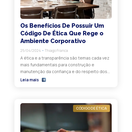
Os Benefícios De Possuir Um
Código De Ética Que Rege o
Ambiente Corporativo
25/04/2024
Thiago Franca
A ética e a transparência são temas cada vez
mais fundamentais para construção e
manutenção da confiança e do respeito dos
colaboradores e de parceiros. Estabelecer um
Leia mais
Código de Ética não apenas orienta o
comportamento dos membros da
organização, também preserva e fortalece a
imagem da empresa perante o mercado.
CÓDIGO DE ÉTICA
Demonstrando compromisso firme com
valores […]